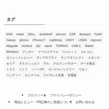
イ
ブ
タグ
65W
Anker
DELL
deskshelf
elecom
ESR
flexispot
Fold4
Galaxy
iphone
iPhone17
Lightning
LINDY
LISEN
logicool
Magsafe
minitool
Qi2
stand
TORRAS
USB-C
Wallet
Windows
アンカー
イーエスアール
ウォレット
エレコム
ガジェットレビュー
サンワサプライ
サンワダイレクト
スタンド
セリア
デスクシェルフ
デル
デルアンバサダー
データ復元
トラス
ニトリ
ノートPC
モバイルバッテリー
リセン
リンディー
ロジクール
ワイヤレス充電
充電器
プロフィール
プライバシーポリシー
商品レビュー・PR記事のご依頼について
お問い合わせ