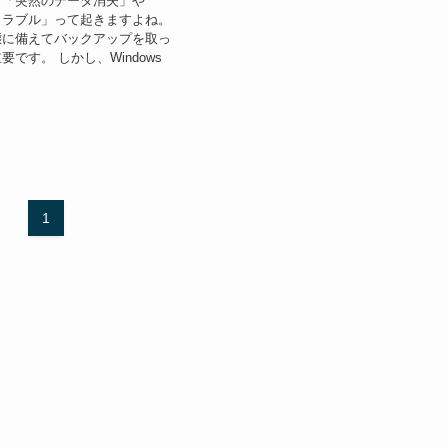
と「突然のデータ消失」や
sのトラブル」って起きますよね。
態に備えてバックアップを取っ
です。 しかし、Windows
1