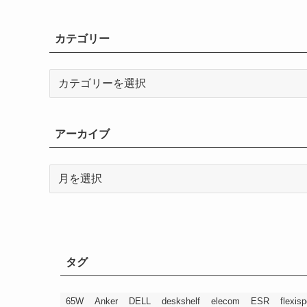
カテゴリー
カ
テ
ゴ
リ
アーカイブ
ー
ア
ー
カ
イ
ブ
タグ
65W
Anker
DELL
deskshelf
elecom
ESR
flexisp