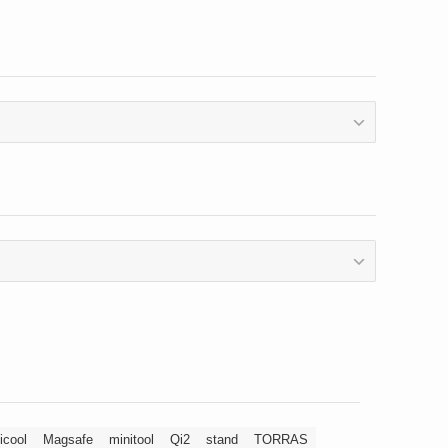
icool
Magsafe
minitool
Qi2
stand
TORRAS