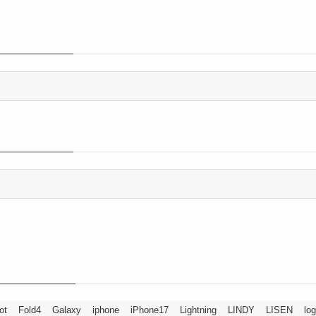
ot
Fold4
Galaxy
iphone
iPhone17
Lightning
LINDY
LISEN
log