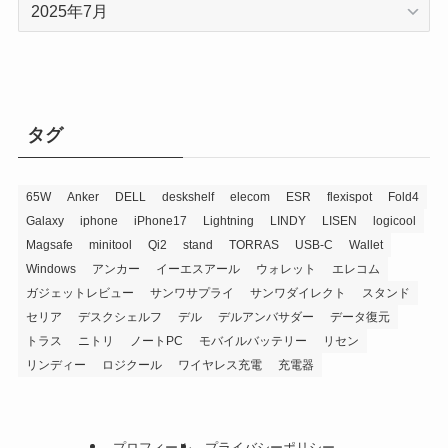
ア
ー
カ
イ
ブ
タグ
65W
Anker
DELL
deskshelf
elecom
ESR
flexispot
Fold4
Galaxy
iphone
iPhone17
Lightning
LINDY
LISEN
logicool
Magsafe
minitool
Qi2
stand
TORRAS
USB-C
Wallet
Windows
アンカー
イーエスアール
ウォレット
エレコム
ガジェットレビュー
サンワサプライ
サンワダイレクト
スタンド
セリア
デスクシェルフ
デル
デルアンバサダー
データ復元
トラス
ニトリ
ノートPC
モバイルバッテリー
リセン
リンディー
ロジクール
ワイヤレス充電
充電器
プロフィール
プライバシーポリシー