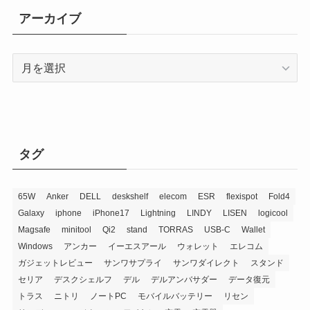
リ
アーカイブ
ー
ア
ー
カ
イ
ブ
タグ
65W
Anker
DELL
deskshelf
elecom
ESR
flexispot
Fold4
Galaxy
iphone
iPhone17
Lightning
LINDY
LISEN
logicool
Magsafe
minitool
Qi2
stand
TORRAS
USB-C
Wallet
Windows
アンカー
イーエスアール
ウォレット
エレコム
ガジェットレビュー
サンワサプライ
サンワダイレクト
スタンド
セリア
デスクシェルフ
デル
デルアンバサダー
データ復元
トラス
ニトリ
ノートPC
モバイルバッテリー
リセン