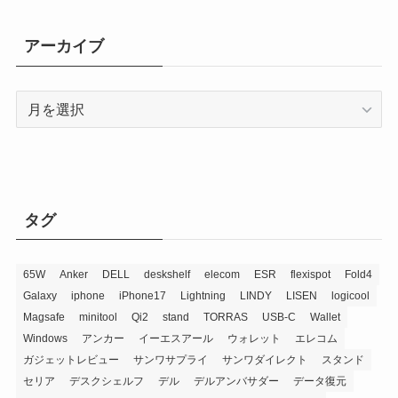
ゴ
リ
アーカイブ
ー
ア
ー
カ
イ
ブ
タグ
65W
Anker
DELL
deskshelf
elecom
ESR
flexispot
Fold4
Galaxy
iphone
iPhone17
Lightning
LINDY
LISEN
logicool
Magsafe
minitool
Qi2
stand
TORRAS
USB-C
Wallet
Windows
アンカー
イーエスアール
ウォレット
エレコム
ガジェットレビュー
サンワサプライ
サンワダイレクト
スタンド
セリア
デスクシェルフ
デル
デルアンバサダー
データ復元