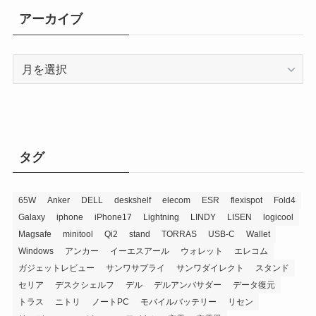
リ
アーカイブ
ー
ア
ー
カ
イ
ブ
タグ
65W
Anker
DELL
deskshelf
elecom
ESR
flexispot
Fold4
Galaxy
iphone
iPhone17
Lightning
LINDY
LISEN
logicool
Magsafe
minitool
Qi2
stand
TORRAS
USB-C
Wallet
Windows
アンカー
イーエスアール
ウォレット
エレコム
ガジェットレビュー
サンワサプライ
サンワダイレクト
スタンド
セリア
デスクシェルフ
デル
デルアンバサダー
データ復元
トラス
ニトリ
ノートPC
モバイルバッテリー
リセン