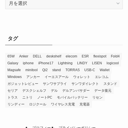
ア
ー
カ
イ
ブ
タグ
65W
Anker
DELL
deskshelf
elecom
ESR
flexispot
Fold4
Galaxy
iphone
iPhone17
Lightning
LINDY
LISEN
logicool
Magsafe
minitool
Qi2
stand
TORRAS
USB-C
Wallet
Windows
アンカー
イーエスアール
ウォレット
エレコム
ガジェットレビュー
サンワサプライ
サンワダイレクト
スタンド
セリア
デスクシェルフ
デル
デルアンバサダー
データ復元
トラス
ニトリ
ノートPC
モバイルバッテリー
リセン
リンディー
ロジクール
ワイヤレス充電
充電器
プロフィール
プライバシーポリシー