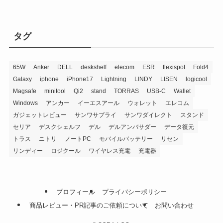
イ
ブ
タグ
65W
Anker
DELL
deskshelf
elecom
ESR
flexispot
Fold4
Galaxy
iphone
iPhone17
Lightning
LINDY
LISEN
logicool
Magsafe
minitool
Qi2
stand
TORRAS
USB-C
Wallet
Windows
アンカー
イーエスアール
ウォレット
エレコム
ガジェットレビュー
サンワサプライ
サンワダイレクト
スタンド
セリア
デスクシェルフ
デル
デルアンバサダー
データ復元
トラス
ニトリ
ノートPC
モバイルバッテリー
リセン
リンディー
ロジクール
ワイヤレス充電
充電器
プロフィール
プライバシーポリシー
商品レビュー・PR記事のご依頼について
お問い合わせ