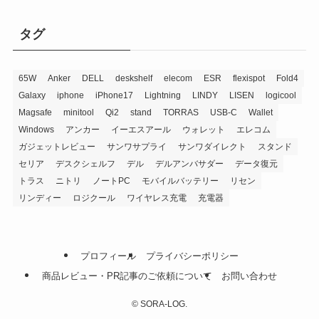
ブ
タグ
65W
Anker
DELL
deskshelf
elecom
ESR
flexispot
Fold4
Galaxy
iphone
iPhone17
Lightning
LINDY
LISEN
logicool
Magsafe
minitool
Qi2
stand
TORRAS
USB-C
Wallet
Windows
アンカー
イーエスアール
ウォレット
エレコム
ガジェットレビュー
サンワサプライ
サンワダイレクト
スタンド
セリア
デスクシェルフ
デル
デルアンバサダー
データ復元
トラス
ニトリ
ノートPC
モバイルバッテリー
リセン
リンディー
ロジクール
ワイヤレス充電
充電器
プロフィール
プライバシーポリシー
商品レビュー・PR記事のご依頼について
お問い合わせ
©
SORA-LOG.