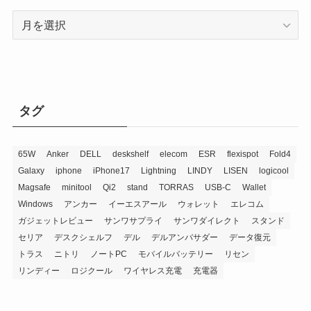
ア
ー
カ
イ
ブ
タグ
65W
Anker
DELL
deskshelf
elecom
ESR
flexispot
Fold4
Galaxy
iphone
iPhone17
Lightning
LINDY
LISEN
logicool
Magsafe
minitool
Qi2
stand
TORRAS
USB-C
Wallet
Windows
アンカー
イーエスアール
ウォレット
エレコム
ガジェットレビュー
サンワサプライ
サンワダイレクト
スタンド
セリア
デスクシェルフ
デル
デルアンバサダー
データ復元
トラス
ニトリ
ノートPC
モバイルバッテリー
リセン
リンディー
ロジクール
ワイヤレス充電
充電器